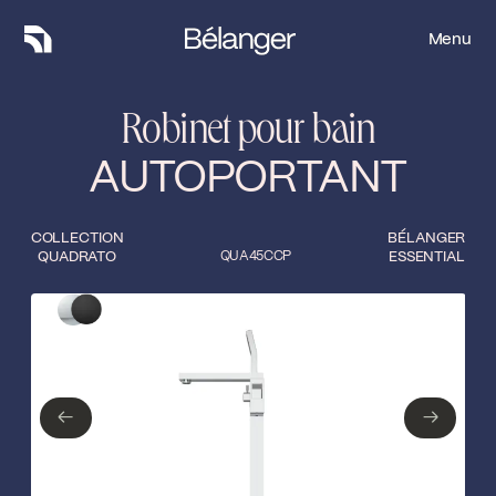
Menu
Menu
Robinet pour bain
AUTOPORTANT
COLLECTION
BÉLANGER
QUADRATO
QUA45CCP
ESSENTIAL
Type de finition
Fermer
Chrome poli
Noir mat
←
→
←
→