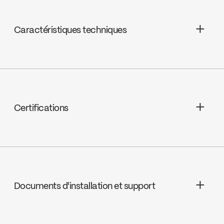
Caractéristiques techniques
Céramique 1/4 de tour, FC9K4RH /
FC9K4LH
Certifications
cUPC
Documents d'installation et support
INSTRUCTIONS
8071BN