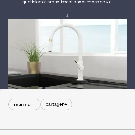
quotidien et embellissent nos espaces de vie.
↓
partager +
imprimer +
partager +
imprimer +