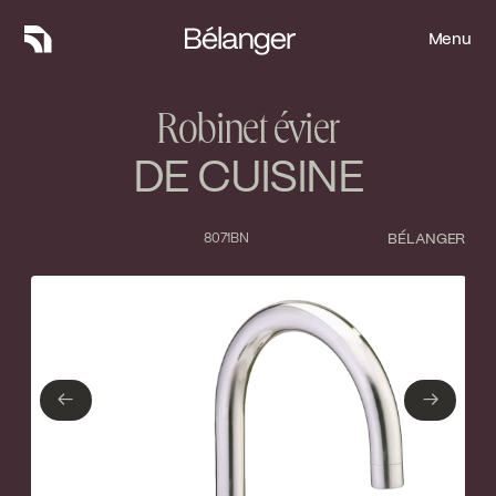
Menu
Menu
Robinet évier
DE CUISINE
8071BN
BÉLANGER
Type de finition
Fermer
No items found.
←
→
←
→