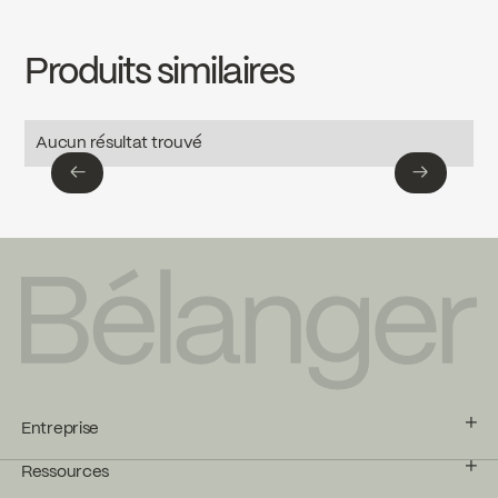
Download ↘
Produits similaires
SPECS
8071BN
Download ↘
Aucun résultat trouvé
←
→
←
→
Entreprise
Ressources