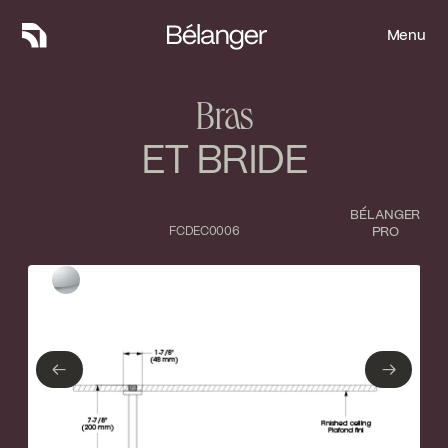
Menu
Menu
Bras
ET BRIDE
BÉLANGER
FCDEC0006
PRO
Type de finition
Fermer
Chrome poli
←
→
←
→