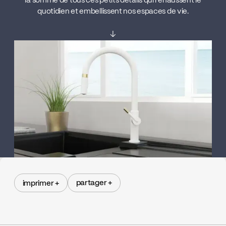
la somme de tous ces petits détails qui rehaussent le
quotidien et embellissent nos espaces de vie.
↓
partager +
imprimer +
partager +
imprimer +