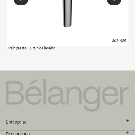
←
→
B20-439
Drain presto – Drain de lavabo
Entreprise
Ressources