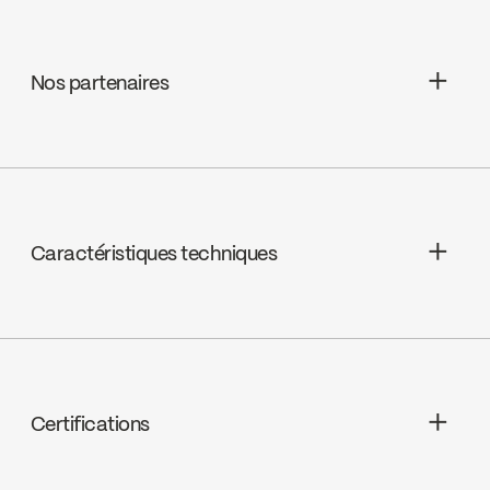
Nos partenaires
EMCO LTD
Go to the website ↘
Caractéristiques techniques
Garantie à vie limitée
DIMENSIONS : 1-1/4 po
LONGUEUR : Max 7-13/16 po
Certifications
COMPOSITION : Laiton et polymères