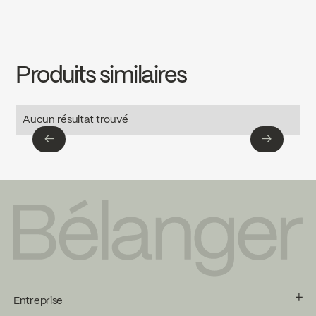
INSTRUCTIONS
KIT-SQ120TCP
Download ↘
Produits similaires
SPECS
KIT-SQ120TCP
Download ↘
Aucun résultat trouvé
←
→
←
→
Entreprise