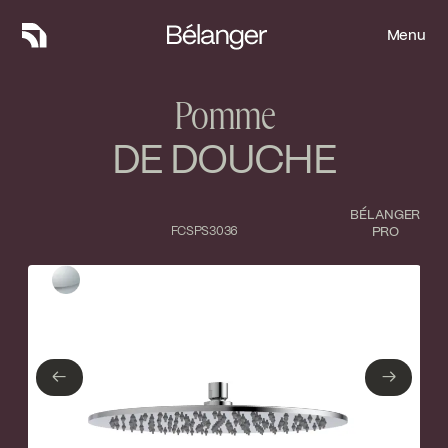
Menu
Menu
Pomme
DE DOUCHE
BÉLANGER
FCSPS3036
PRO
Type de finition
Fermer
Chrome poli
←
→
←
→