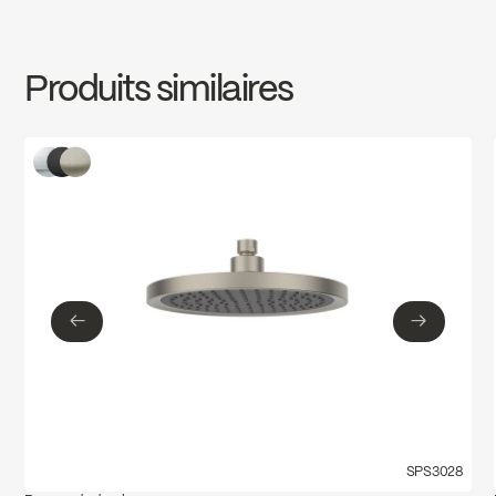
INSTRUCTIONS
FCSPS3036
Download ↘
Produits similaires
SPECS
FCSPS3036
Download ↘
←
→
←
→
SPS3028