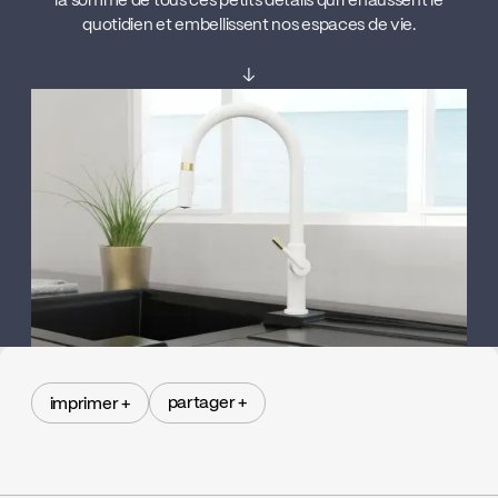
la somme de tous ces petits détails qui rehaussent le
quotidien et embellissent nos espaces de vie.
↓
partager +
imprimer +
partager +
imprimer +