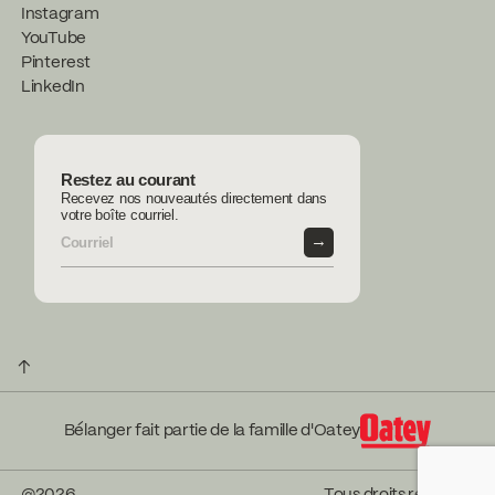
Instagram
YouTube
Pinterest
LinkedIn
Restez au courant
Recevez nos nouveautés directement dans
votre boîte courriel.
→
↑
Bélanger fait partie de la famille d'Oatey
@
2026
Tous droits réservés