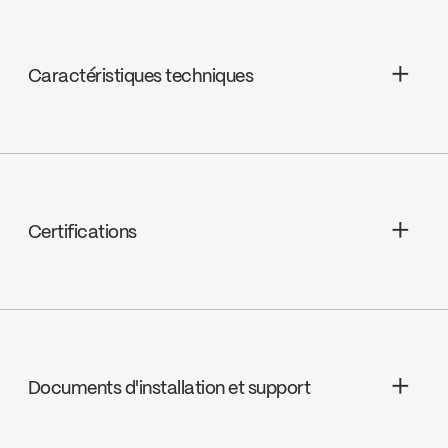
Caractéristiques techniques
Garantie à vie limitée
Pomme de douche - Jets : Effet de
pluie
Certifications
Pomme de douche - Débit : Débit
maximal de 6,8 L/min (1,8 gpm) à 80 psi
cUPC
Documents d'installation et support
Ecologiq