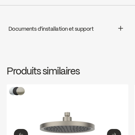
cUPC
Wolseley Canada
Go to the website ↘
Documents d'installation et support
Ecologiq
INSTRUCTIONS
SPS3045MB
Download ↘
LEED
Produits similaires
SPECS
SPS3045MB
Download ↘
Water Sense
←
→