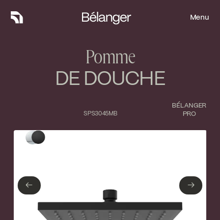
Menu
Menu
Pomme
DE DOUCHE
BÉLANGER
SPS3045MB
PRO
Type de finition
Fermer
Chrome poli
Noir mat
←
→
←
→