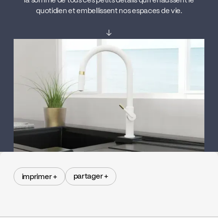
la somme de tous ces petits détails qui rehaussent le
quotidien et embellissent nos espaces de vie.
↓
partager +
imprimer +
partager +
imprimer +