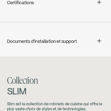
Connexion KliK
Certifications
Débit maximal de 6,8 L/min (1.8 gpm) à
60 psi
ADA
Documents d'installation et support
cUPC
INSTRUCTIONS
SLM78CP2
Download ↘
cUPC Low Lead
Collection
SPECS
SLM78CP2
Download ↘
SLIM
Ecologiq
Slim est la collection de robinets de cuisine qui offre le
plus vaste choix de styles et de technologies.