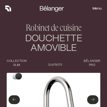
Menu
Menu
Robinet de cuisine
DOUCHETTE
AMOVIBLE
COLLECTION
BÉLANGER
SLIM
SLM78CP2
PRO
Type de finition
Fermer
Chrome poli
Noir mat
←
→