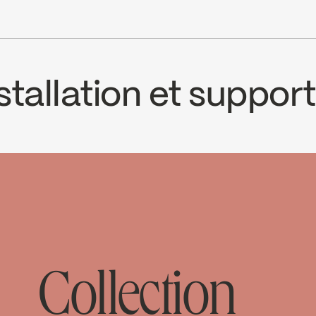
cUPC
cUPC Low Lead
tallation et support
CS
STU78CP2
oad ↘
Collection