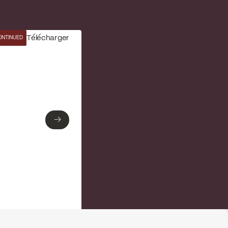
Télécharger
ONTINUED
→
→