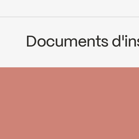
ADA
Documents d'ins
INSTRUCTIONS
STU78CP2
SPE
Download ↘
Downl