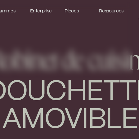
ammes
ammes
Enterprise
Enterprise
Pièces
Pièces
Ressources
Ressources
obinet de cuisi
DOUCHETT
AMOVIBLE