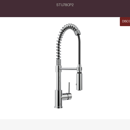
STU78CP2
DISC
Fermer