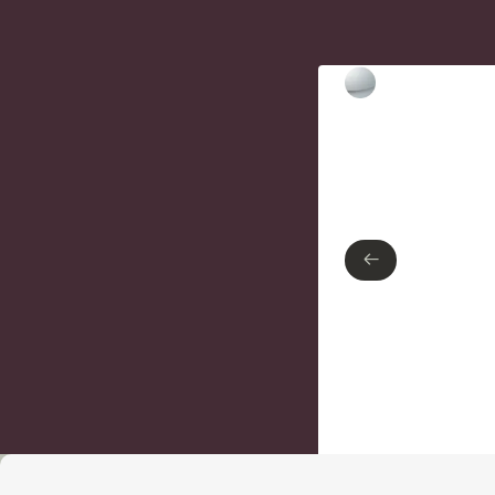
Type de finition
Chrome poli
←
←