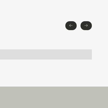
←
→
←
→