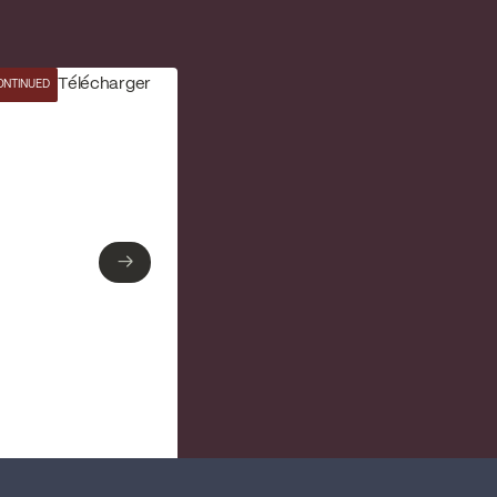
Télécharger
ONTINUED
→
→