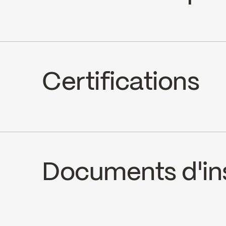
Céramique à pression équilibrée, 
Certifications
Option LEED possible
Documents d'ins
INSTRUCTIONS
4190TCP
SPE