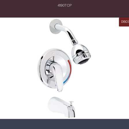
4190TCP
DISC
Fermer