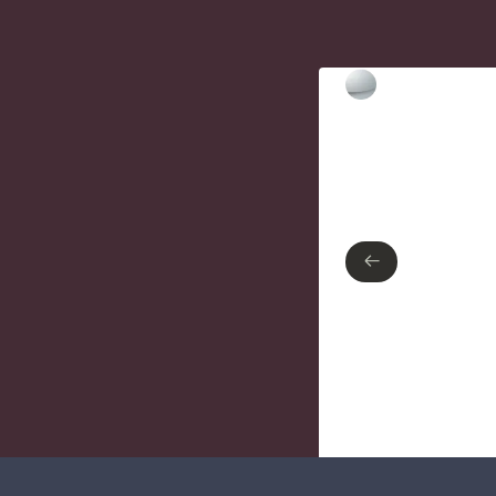
Type de finition
Chrome poli
←
←