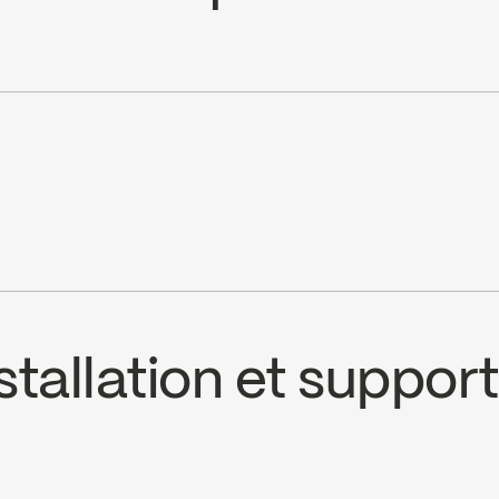
FC9AC008C
tallation et support
CS
4190TCP