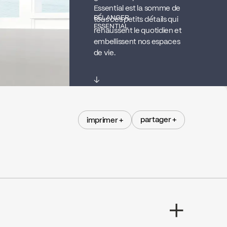
Essential est la somme de
BÉLANGER
tous ces petits détails qui
ESSENTIAL
rehaussent le quotidien et
embellissent nos espaces
de vie.
↓
partager +
imprimer +
partager +
imprimer +