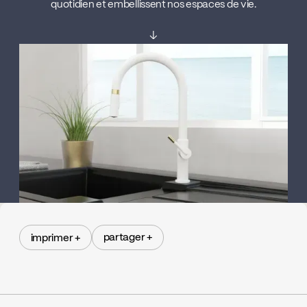
quotidien et embellissent nos espaces de vie.
↓
partager +
imprimer +
partager +
imprimer +