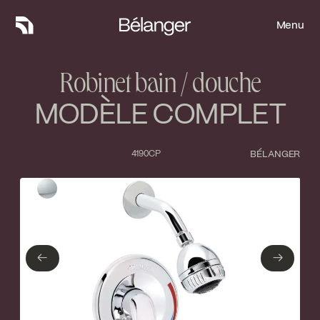
Menu
Menu
Robinet bain / douche
MODÈLE COMPLET
4190CP
BÉLANGER
Type de finition
Fermer
Chrome poli
←
→
←
→