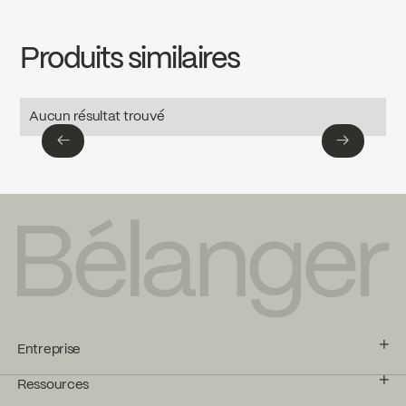
Download ↘
Produits similaires
SPECS
4190CP
Download ↘
Aucun résultat trouvé
←
→
←
→
Entreprise
Ressources