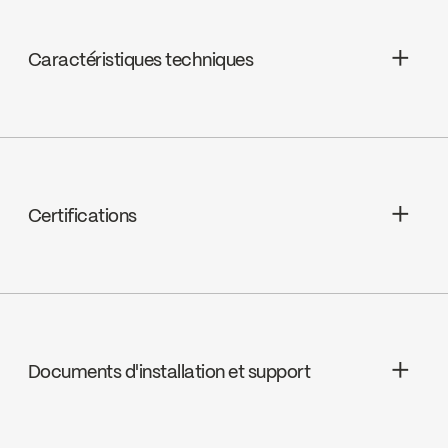
Caractéristiques techniques
Céramique à pression équilibrée,
FC9AC008C
Certifications
Option LEED possible
Documents d'installation et support
INSTRUCTIONS
4190CP