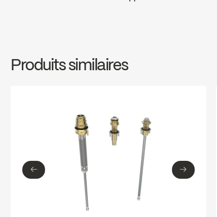
Valve à pression équilibrée
INSTRUCTIONS
1000001545
Limiteur de température ajustable
Download ↘
Produits similaires
SPECS
1000001545
Download ↘
←
→
←
→