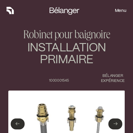
Menu
Menu
Robinet pour baignoire
INSTALLATION
PRIMAIRE
BÉLANGER
1000001545
EXPÉRIENCE
Type de finition
Fermer
No items found.
←
→