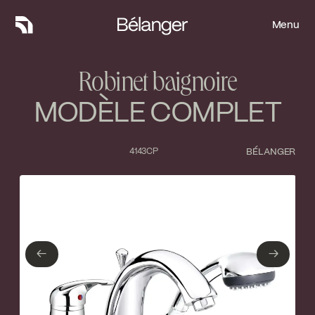
Menu
Menu
Robinet baignoire
MODÈLE COMPLET
4143CP
BÉLANGER
Type de finition
Fermer
No items found.
←
→
←
→