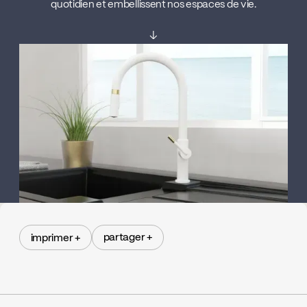
quotidien et embellissent nos espaces de vie.
↓
partager +
imprimer +
partager +
imprimer +