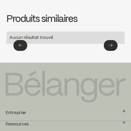
Download ↘
Produits similaires
SPECS
4143CP
Download ↘
Aucun résultat trouvé
←
→
←
→
Entreprise
Ressources