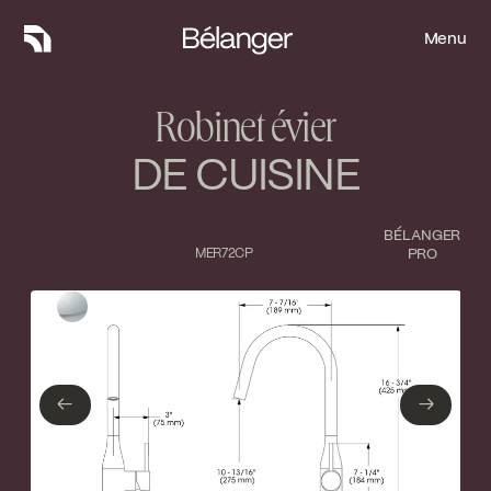
Menu
Menu
Robinet évier
DE CUISINE
BÉLANGER
MER72CP
PRO
Type de finition
Fermer
Chrome poli
←
→
←
→