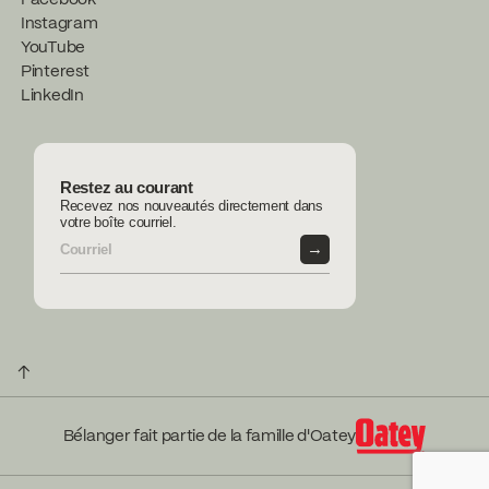
Facebook
Instagram
YouTube
Pinterest
LinkedIn
Restez au courant
Recevez nos nouveautés directement dans
votre boîte courriel.
→
↑
Bélanger fait partie de la famille d'Oatey