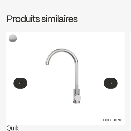
INSTRUCTIONS
MER72CP
Download ↘
cUPC Low Lead
Produits similaires
SPECS
MER72CP
Download ↘
Ecologiq
LEED
←
→
←
→
1000000716
Quik