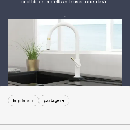
quotidien et embellissent nos espaces de vie.
↓
partager +
imprimer +
partager +
imprimer +