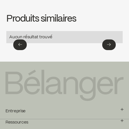
Download ↘
Produits similaires
SPECS
4768CP
Download ↘
Aucun résultat trouvé
←
→
←
→
Entreprise
Ressources