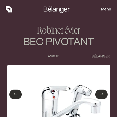
Menu
Menu
Robinet évier
BEC PIVOTANT
4768CP
BÉLANGER
Type de finition
Fermer
No items found.
←
→
←
→