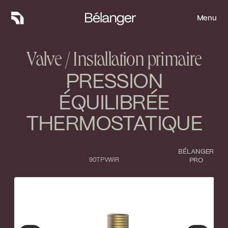
Menu
Menu
Valve / Installation primaire
PRESSION
ÉQUILIBRÉE
THERMOSTATIQUE
BÉLANGER
90TPVWIR
PRO
Type de finition
Fermer
No items found.