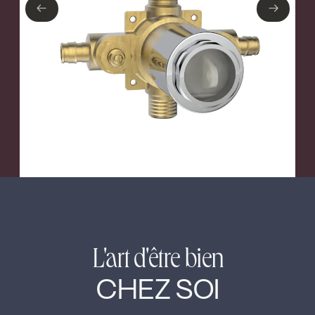
←
→
←
→
L'art d'être bien
CHEZ SOI