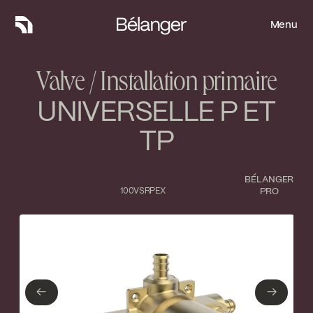
Menu
Menu
Valve / Installation primaire
UNIVERSELLE P ET
TP
BÉLANGER
100VSRPEX
PRO
Type de finition
Fermer
No items found.
←
→