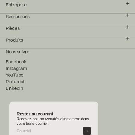
Entreprise
Go to the website ↘
Ressources
Noble
Pièces
Go to the website ↘
Produits
Plomberie du Coteau
Nous suivre
Go to the website ↘
Facebook
Instagram
YouTube
SUTTON
Pinterest
Go to the website ↘
LinkedIn
Restez au courant
Recevez nos nouveautés directement dans
votre boîte courriel.
→