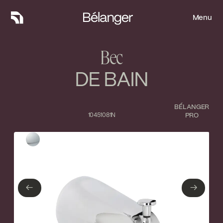
Menu
Menu
Bec
DE BAIN
BÉLANGER
10451081N
PRO
Type de finition
Fermer
Chrome poli
←
→
←
→