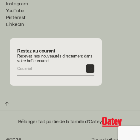
Instagram
YouTube
Pinterest
LinkedIn
Restez au courant
Recevez nos nouveautés directement dans
votre boîte courriel.
→
↑
Bélanger fait partie de la famille d'Oatey
@
2026
Tous droits réservés