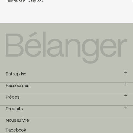
Bec de bain - «slip-on»
Entreprise
Ressources
Pièces
Produits
Nous suivre
Facebook