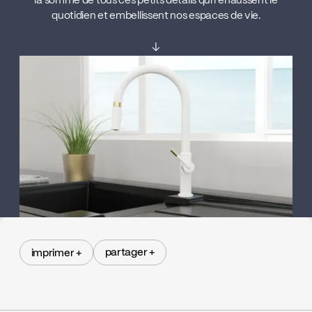
la somme de tous ces petits détails qui rehaussent le
quotidien et embellissent nos espaces de vie.
↓
partager +
imprimer +
partager +
imprimer +