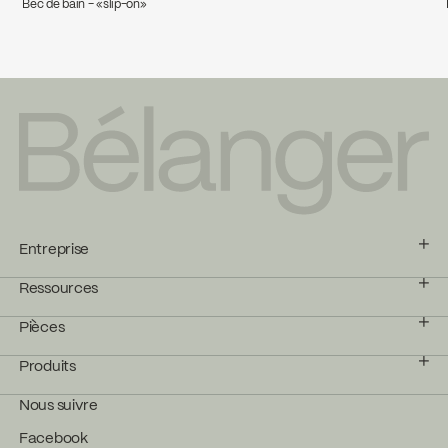
Bec de bain - «slip-on»
Entreprise
Ressources
Pièces
Produits
Nous suivre
Facebook