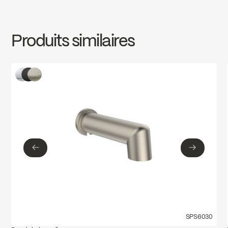
INSTRUCTIONS
SPS6033
Download ↘
Produits similaires
SPECS
SPS6033
Download ↘
←
→
←
→
SPS6030