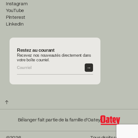
Instagram
YouTube
Pinterest
LinkedIn
Restez au courant
Recevez nos nouveautés directement dans
votre boîte courriel.
→
↑
Bélanger fait partie de la famille d'Oatey
@
2026
Tous droits réservés