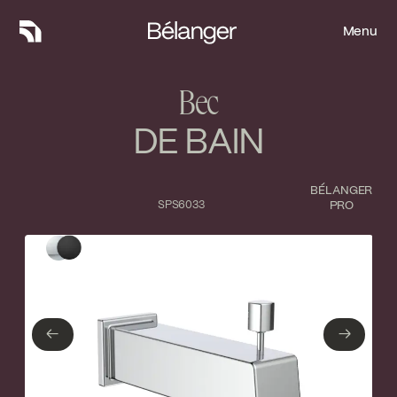
Menu
Menu
Bec
DE BAIN
BÉLANGER
SPS6033
PRO
Type de finition
Fermer
Chrome poli
Noir mat
←
→
←
→