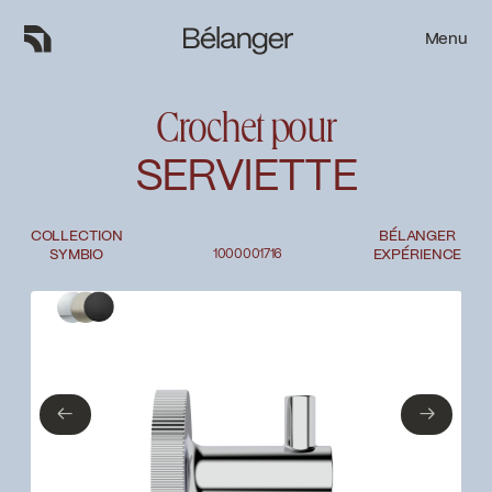
Menu
Menu
Crochet pour
SERVIETTE
COLLECTION
BÉLANGER
SYMBIO
1000001716
EXPÉRIENCE
Type de finition
Fermer
Chrome poli
Nickel brossé
←
→
←
→
Noir mat