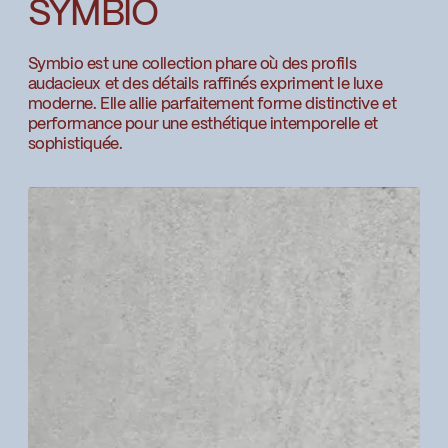
Download ↘
SYMBIO
M.I. Viau & Fils Ltee
Go to the website ↘
Symbio est une collection phare où des profils
audacieux et des détails raffinés expriment le luxe
Matériaux de plomberie PMF
moderne. Elle allie parfaitement forme distinctive et
performance pour une esthétique intemporelle et
Go to the website ↘
sophistiquée.
Mondeau
Go to the website ↘
Wolseley Canada
Go to the website ↘