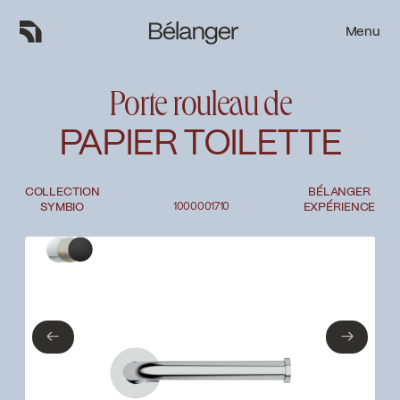
Menu
Menu
Porte rouleau de
PAPIER TOILETTE
COLLECTION
BÉLANGER
SYMBIO
1000001710
EXPÉRIENCE
Type de finition
Fermer
Chrome poli
Nickel brossé
←
→
←
→
Noir mat