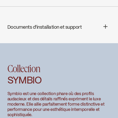
Installation murale
COMPOSITION : Laiton - Acier
inoxydable
Documents d'installation et support
ANCRAGE : 3 trous - 1 ancrage
INSTRUCTIONS
1000001710
Download ↘
Collection
SPECS
1000001710
Download ↘
SYMBIO
Symbio est une collection phare où des profils
audacieux et des détails raffinés expriment le luxe
moderne. Elle allie parfaitement forme distinctive et
performance pour une esthétique intemporelle et
sophistiquée.