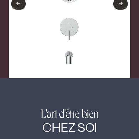
←
→
←
→
L'art d'être bien
CHEZ SOI