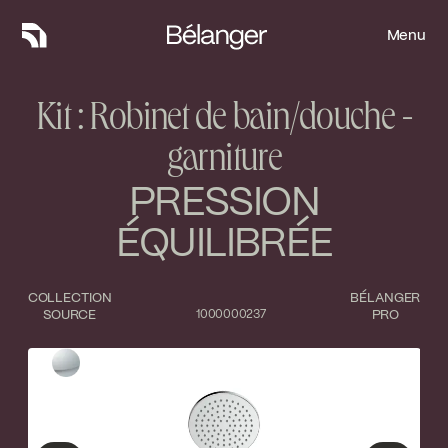
Menu
Menu
Kit : Robinet de bain/douche -
garniture
PRESSION
ÉQUILIBRÉE
COLLECTION
BÉLANGER
SOURCE
1000000237
PRO
Type de finition
Fermer
Chrome poli