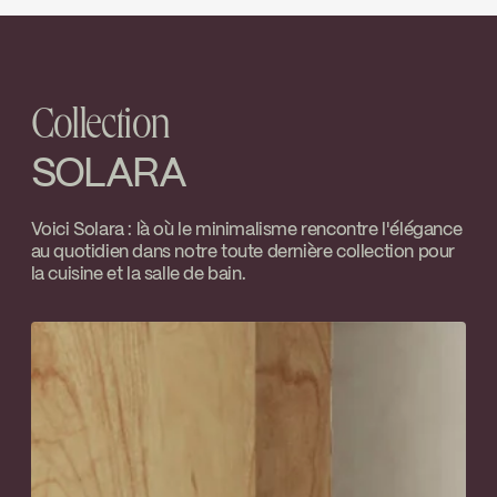
J.U. Houle
100VSR
INSTRUCTIONS
SOL190PMB
Go to the website ↘
Limiteur de température ajustable
Download ↘
Water Sense
Contrôle de volume
Collection
SPECS
SOL190PMB
Download ↘
SOLARA
ADA
Temp Limit Calibration FC9AC010_FC9AC010
Voici Solara : là où le minimalisme rencontre l'élégance
au quotidien dans notre toute dernière collection pour
Download ↘
la cuisine et la salle de bain.