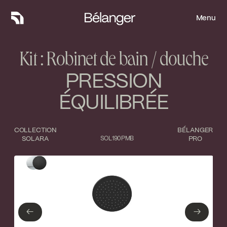
Menu
Menu
Kit : Robinet de bain / douche
PRESSION
ÉQUILIBRÉE
COLLECTION
BÉLANGER
SOLARA
SOL190PMB
PRO
Type de finition
Fermer
Chrome poli
Noir mat
←
→