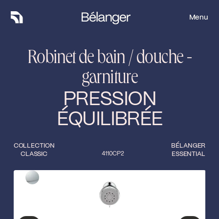
Menu
Menu
Robinet de bain / douche -
garniture
PRESSION
ÉQUILIBRÉE
COLLECTION
BÉLANGER
CLASSIC
4110CP2
ESSENTIAL
Type de finition
Fermer
Chrome poli