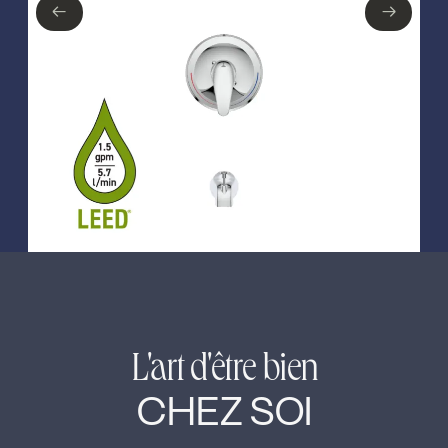
←
→
←
→
L'art d'être bien
CHEZ SOI