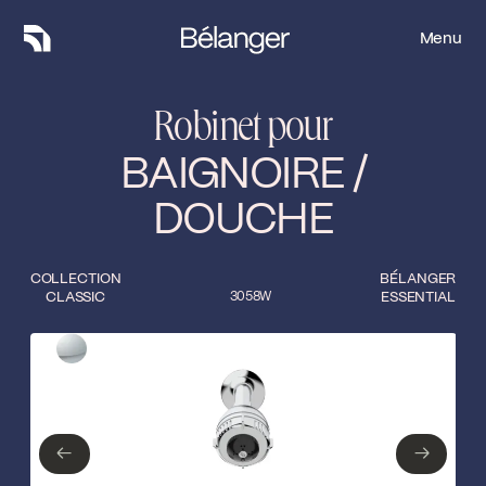
Menu
Menu
Robinet pour
BAIGNOIRE /
DOUCHE
COLLECTION
BÉLANGER
CLASSIC
3058W
ESSENTIAL
Type de finition
Fermer
Chrome poli
←
→