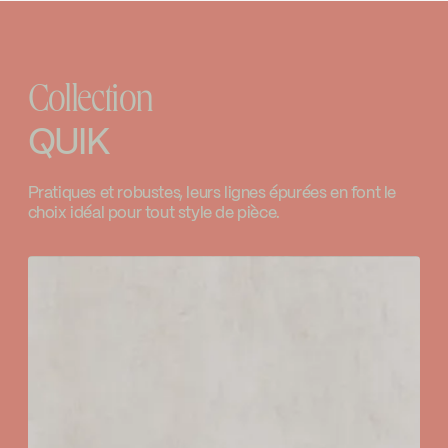
INSTRUCTIONS
90SVTCP2
Valve à pression équilibrée
Go to the website ↘
Download ↘
Limiteur de température ajustable
Ecologiq
Collection
Contrôle de volume
SPECS
90SVTCP2
Download ↘
QUIK
LEED
Temp Limit Calibration FC9AC010_FC9AC010
Pratiques et robustes, leurs lignes épurées en font le
choix idéal pour tout style de pièce.
Download ↘
Water Sense