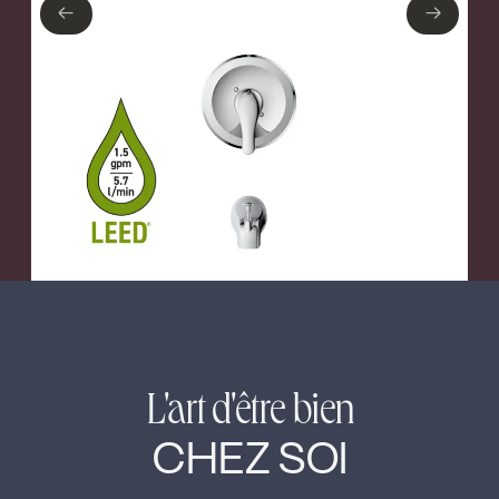
←
→
←
→
L'art d'être bien
CHEZ SOI