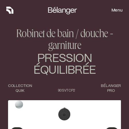
Menu
Menu
Robinet de bain / douche -
garniture
PRESSION
ÉQUILIBRÉE
COLLECTION
BÉLANGER
QUIK
90SVTCP2
PRO
Type de finition
Fermer
Chrome poli