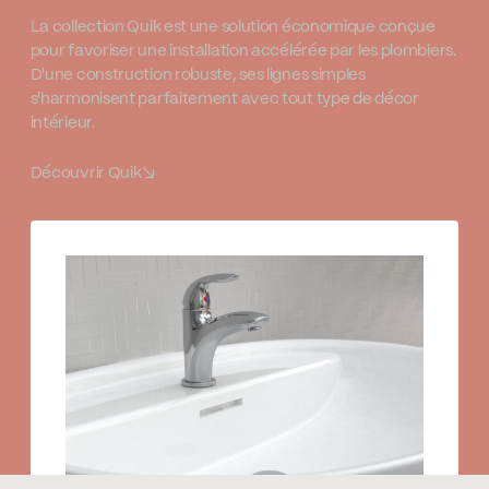
La collection Quik est une solution économique conçue
pour favoriser une installation accélérée par les plombiers.
D'une construction robuste, ses lignes simples
s'harmonisent parfaitement avec tout type de décor
intérieur.
Découvrir Quik
↘