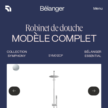
Menu
Menu
Robinet de douche
MODÈLE COMPLET
COLLECTION
BÉLANGER
SYMPHONY
SYM012CP
ESSENTIAL
Type de finition
Fermer
Chrome poli
←
→
←
→