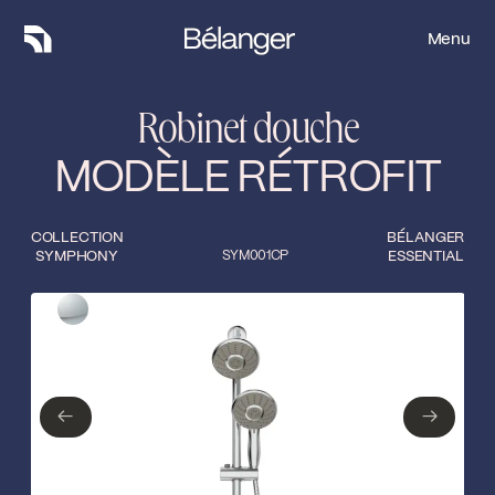
Menu
Menu
Robinet douche
MODÈLE RÉTROFIT
COLLECTION
BÉLANGER
SYMPHONY
SYM001CP
ESSENTIAL
Type de finition
Fermer
Chrome poli
←
→
←
→