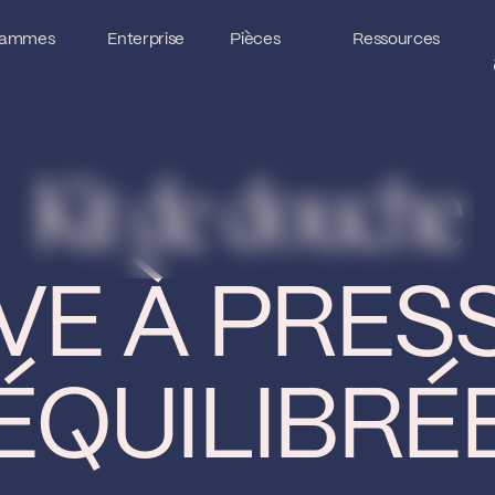
ammes
ammes
Enterprise
Enterprise
Pièces
Pièces
Ressources
Ressources
Kit de douche
VE À PRES
ÉQUILIBRÉ