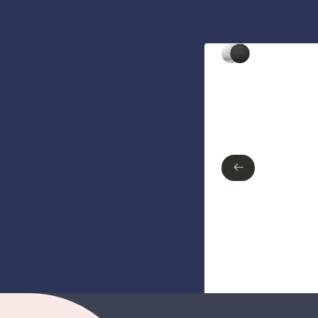
Type de finition
Chrome poli
Noir mat
←
←