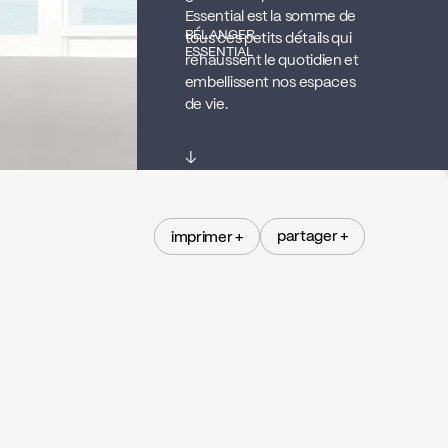
Essential est la somme de
BÉLANGER
tous ces petits détails qui
ESSENTIAL
rehaussent le quotidien et
embellissent nos espaces
de vie.
↓
partager +
imprimer +
partager +
imprimer +