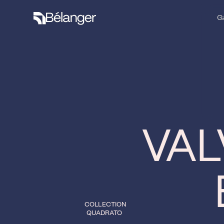
G
G
VAL
COLLECTION
QUADRATO