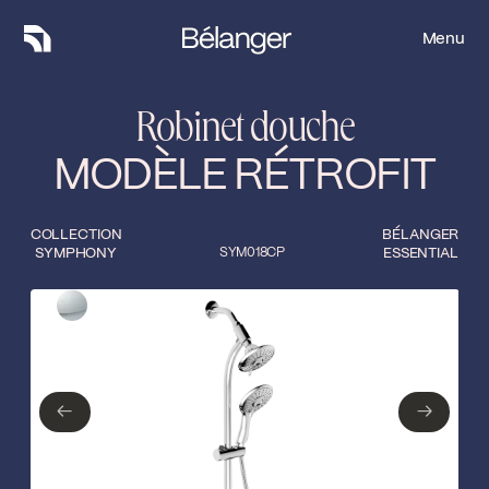
Menu
Menu
Robinet douche
MODÈLE RÉTROFIT
COLLECTION
BÉLANGER
SYMPHONY
SYM018CP
ESSENTIAL
Type de finition
Fermer
Chrome poli
←
→
←
→