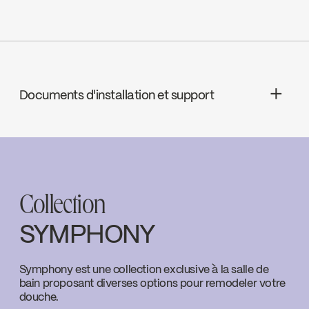
ADA
Documents d'installation et support
cUPC
INSTRUCTIONS
SYM018CP
Download ↘
Collection
SPECS
SYM018CP
Download ↘
SYMPHONY
Symphony est une collection exclusive à la salle de
bain proposant diverses options pour remodeler votre
douche.