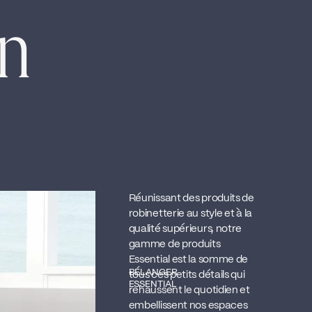
en
Réunissant des produits de
robinetterie au style et à la
qualité supérieurs, notre
gamme de produits
Essential est la somme de
BÉLANGER
tous ces petits détails qui
ESSENTIAL
rehaussent le quotidien et
embellissent nos espaces