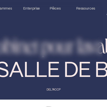
ammes
ammes
Enterprise
Enterprise
Pièces
Pièces
Ressources
Ressources
binet pour lav
SALLE DE 
DEL74CCP