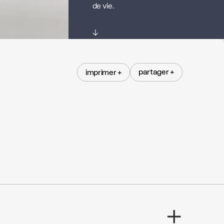
de vie.
↓
partager +
imprimer +
partager +
imprimer +