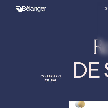
G
G
Ro
DE 
COLLECTION
DELPHI