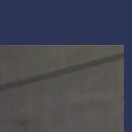
INSTRUCTIONS
DEL74CCP
SPE
Download ↘
Downl