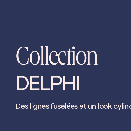
CS
DEL74CCP
oad ↘
Collection
DELPHI
Des lignes fuselées et un look cylin