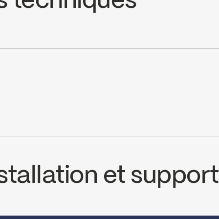
s techniques
H / FC9K2LH)
min (1,5 gpm) à 60 psi
cUPC Low Lead
Ecologiq
tallation et support