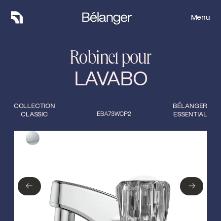
Menu
Menu
Robinet pour
LAVABO
COLLECTION
BÉLANGER
CLASSIC
EBA73WCP2
ESSENTIAL
Type de finition
Fermer
Chrome poli
←
→
←
→