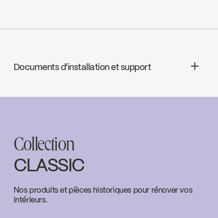
Bec - Débit : Débit maximal de 4,5
L/min (1,2 gpm) à 60 psi
cUPC Low Lead
Contrôle de volume
Documents d'installation et support
Ecologiq
INSTRUCTIONS
EBA73WCP2
Download ↘
LEED
Collection
SPECS
EBA73WCP2
Download ↘
CLASSIC
Water Sense
Nos produits et pièces historiques pour rénover vos
intérieurs.