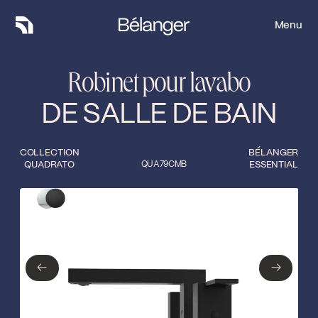
Menu
Menu
Robinet pour lavabo
DE SALLE DE BAIN
COLLECTION
BÉLANGER
QUADRATO
QUA79CMB
ESSENTIAL
Type de finition
Fermer
Chrome poli
Noir mat
←
→
←
→