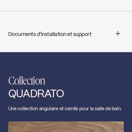
Bec - Débit : Débit maximal de 4,5
ADA
L/min (1,2 gpm) à 60 psi
Documents d'installation et support
cUPC Low Lead
INSTRUCTIONS
QUA79CMB
Download ↘
Ecologiq
Collection
SPECS
QUA79CMB
Download ↘
QUADRATO
Water Sense
Une collection angulaire et carrée pour la salle de bain.