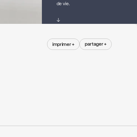
de vie.
↓
partager +
imprimer +
partager +
imprimer +