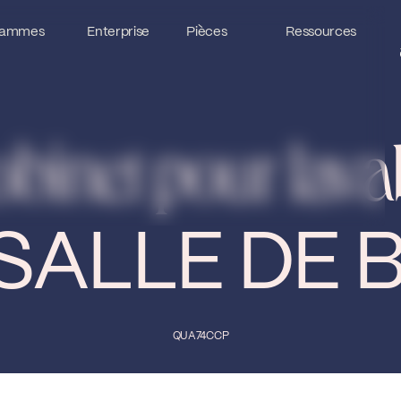
ammes
ammes
Enterprise
Enterprise
Pièces
Pièces
Ressources
Ressources
binet pour lav
SALLE DE 
QUA74CCP