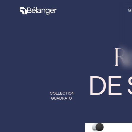
G
G
Ro
DE 
COLLECTION
QUADRATO