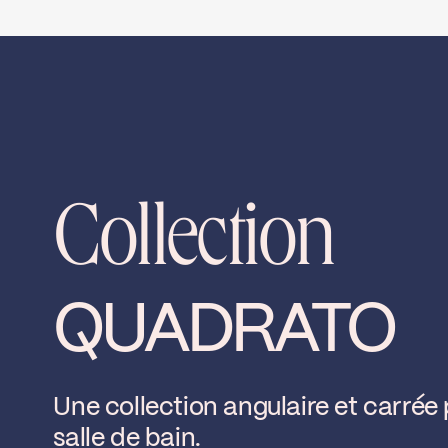
ECS
QUA74CCP
load ↘
Collection
QUADRATO
Une collection angulaire et carrée 
salle de bain.