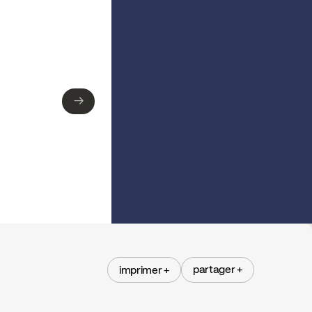
→
→
partager +
imprimer +
partager +
imprimer +