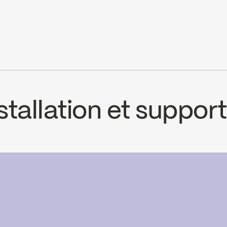
Ecologiq
tallation et support
CS
2063W
IB 3063 W
ad ↘
Download ↘