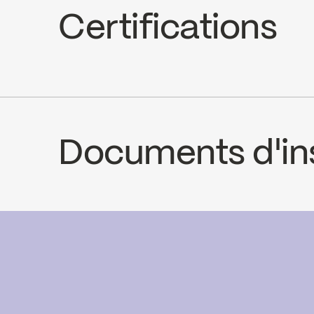
Certifications
cUPC
Documents d'ins
INSTRUCTIONS
2063W
SPE
Download ↘
Downlo