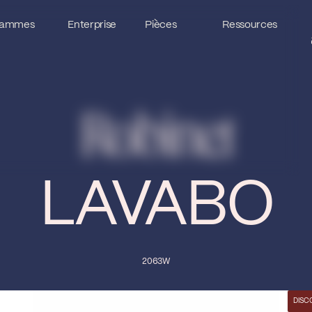
ammes
ammes
Enterprise
Enterprise
Pièces
Pièces
Ressources
Ressources
Robinet
LAVABO
2063W
DISC