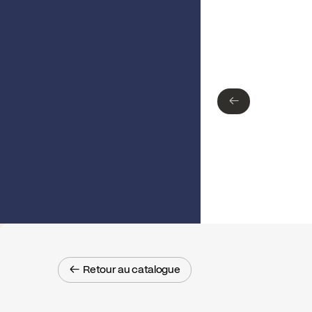
Type de finition
Chrome poli
←
←
← Retour au catalogue
← Retour au catalogue