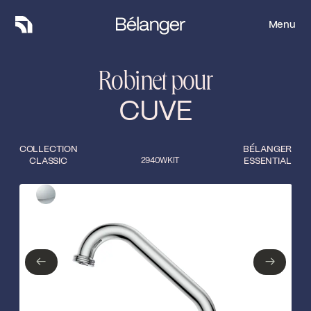
Menu
Menu
Robinet pour
CUVE
COLLECTION
BÉLANGER
CLASSIC
2940WKIT
ESSENTIAL
Type de finition
Fermer
Chrome poli
←
→
←
→