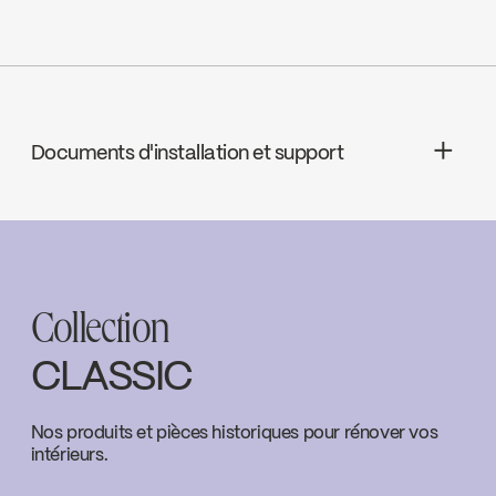
cUPC Low Lead
Documents d'installation et support
INSTRUCTIONS
2940WKIT
Download ↘
Collection
SPECS
2940WKIT
Download ↘
CLASSIC
Nos produits et pièces historiques pour rénover vos
intérieurs.