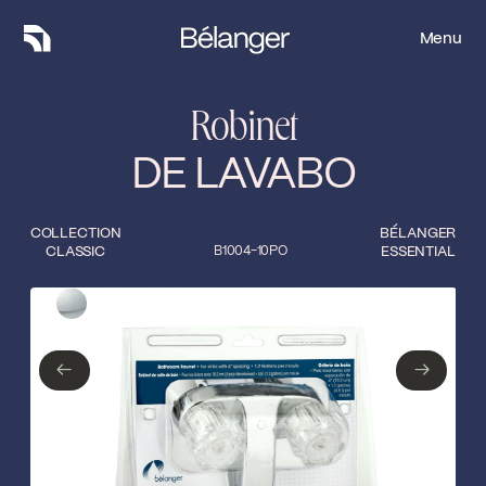
Menu
Menu
Robinet
DE LAVABO
COLLECTION
BÉLANGER
CLASSIC
B1004-10PO
ESSENTIAL
Type de finition
Fermer
Chrome poli
←
→
←
→