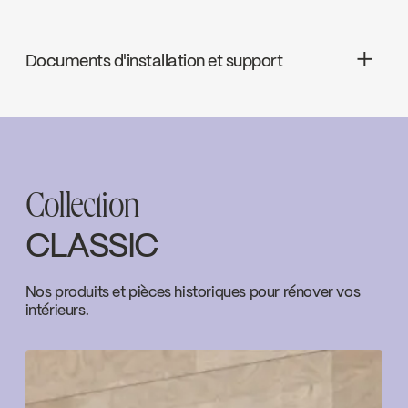
cUPC
Documents d'installation et support
cUPC Low Lead
INSTRUCTIONS
B1004-10PO
Download ↘
LEED
Collection
CLASSIC
Water Sense
Nos produits et pièces historiques pour rénover vos
intérieurs.