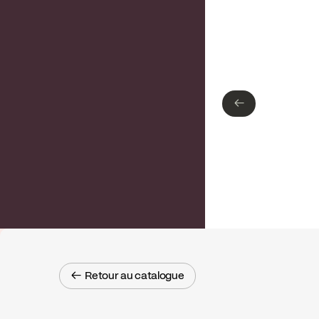
Type de finition
Chrome poli
←
←
← Retour au catalogue
← Retour au catalogue