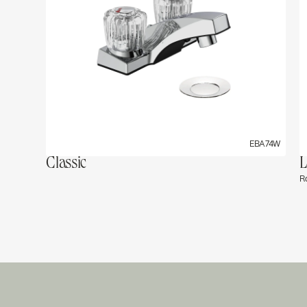
EBA74W
Classic
L
R