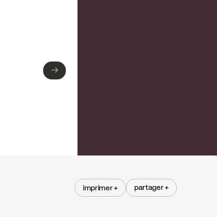
→
→
partager +
imprimer +
partager +
imprimer +