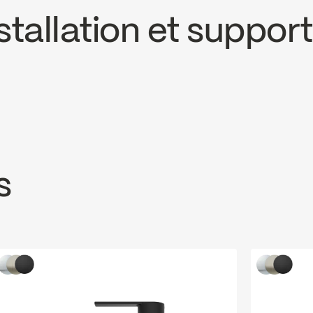
tallation et support
CS
EBA23BCP
oad ↘
s