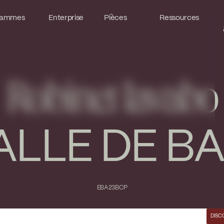
ammes
ammes
Enterprise
Enterprise
Pièces
Pièces
Ressources
Ressources
Robinet lavabo
ALLE DE BA
EBA23BCP
DISC