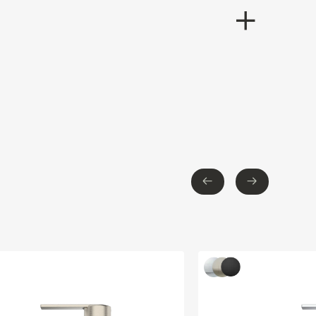
←
→
←
→