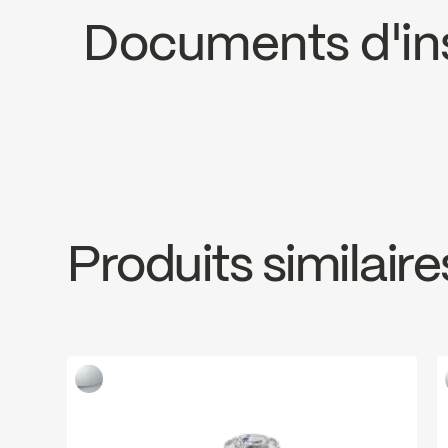
Documents d'ins
LEED
INSTRUCTIONS
EBA23BCP
SPE
Download ↘
Downl
Produits similaire