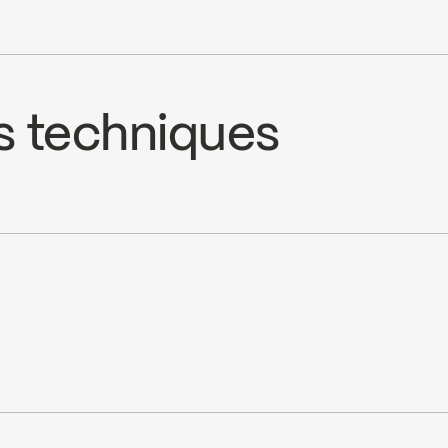
s techniques
cUPC
cUPC Low Lead