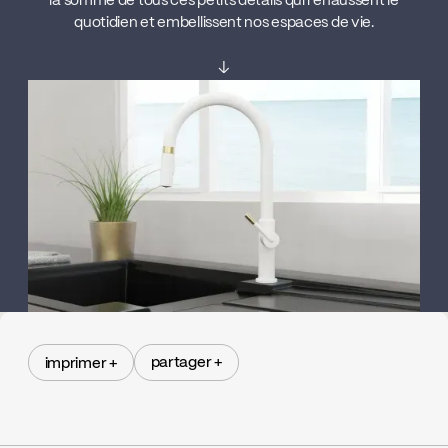
la somme de tous ces petits détails qui rehaussent le
quotidien et embellissent nos espaces de vie.
↓
partager +
imprimer +
partager +
imprimer +