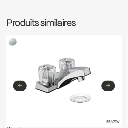
INSTRUCTIONS
EBU73WCP
Download ↘
cUPC Low Lead
Produits similaires
SPECS
EBU73WCP
Download ↘
Ecologiq
←
→
←
→
EBA74W