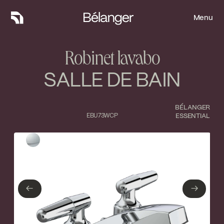
Menu
Menu
Robinet lavabo
SALLE DE BAIN
BÉLANGER
EBU73WCP
ESSENTIAL
Type de finition
Fermer
Chrome poli
←
→
←
→