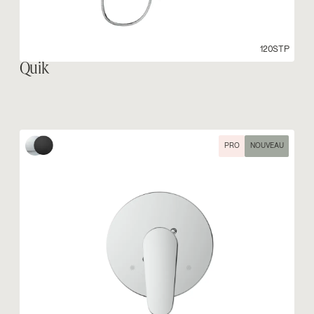
120STP
Quik
PRO
NOUVEAU