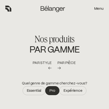
Menu
Menu
Nos produits
PAR GAMME
PAR STYLE
PAR PIÈCE
←
→
Quel genre de gamme cherchez-vous?
Essential
Pro
Expérience
Essential
Pro
Expérience