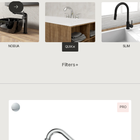
←
→
←
→
NOBUA
SLIM
QUIK
Filters +
PRO