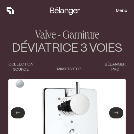
Menu
Menu
Valve - Garniture
DÉVIATRICE 3 VOIES
COLLECTION
BÉLANGER
SOURCE
MIX98TS3TCP
PRO
Type de finition
Fermer
Chrome poli
←
→
←
→