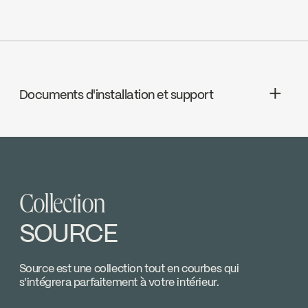
ADA
Documents d'installation et support
cUPC
INSTRUCTIONS
MIX98TS3TCP
Download ↘
Collection
SPECS
MIX98TS3TCP
Download ↘
SOURCE
SPECMIX98 TS3 TCP v170519
Source est une collection tout en courbes qui
s'intégrera parfaitement à votre intérieur.
Download ↘