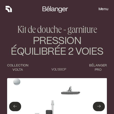
Menu
Menu
Kit de douche - garniture
PRESSION
ÉQUILIBRÉE 2 VOIES
COLLECTION
BÉLANGER
VOLTA
VOL130CP
PRO
Type de finition
Fermer
Chrome poli
←
→