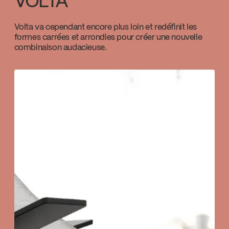
VOLTA
primaires de la série 98VSR2
Valve Direction : Bouton inverseur
Temp Limit Calibration FC9AC010_FC9AC010
Volta va cependant encore plus loin et redéfinit les
intégré à la plaque
formes carrées et arrondies pour créer une nouvelle
Download ↘
combinaison audacieuse.
Valve à pression équilibrée
Limiteur de température ajustable
Contrôle de volume
Code / Original: KIT-VOL130VTCP