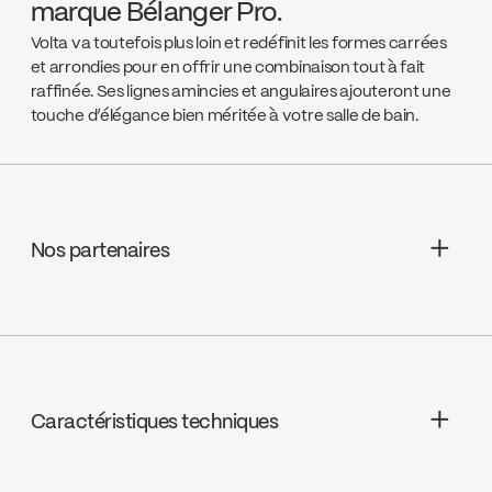
marque Bélanger Pro.
Volta va toutefois plus loin et redéfinit les formes carrées
et arrondies pour en offrir une combinaison tout à fait
raffinée. Ses lignes amincies et angulaires ajouteront une
touche d’élégance bien méritée à votre salle de bain.
Nos partenaires
Aquifier Distribution LTD
Go to the website ↘
Caractéristiques techniques
Deschênes
Go to the website ↘