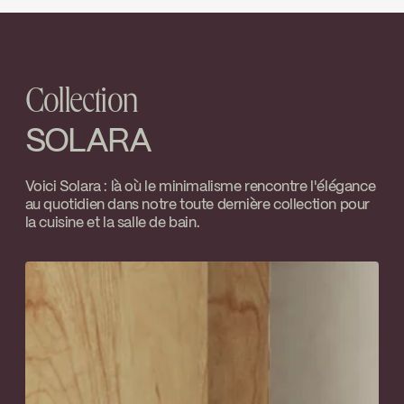
J.U. Houle
primaires universelles de la série
INSTRUCTIONS
SOL120PMB
Go to the website ↘
100VSR
Download ↘
Water Sense
Limiteur de température ajustable
Collection
SPECS
SOL120PMB
Contrôle de volume
Download ↘
SOLARA
Temp Limit Calibration FC9AC010_FC9AC010
Voici Solara : là où le minimalisme rencontre l'élégance
au quotidien dans notre toute dernière collection pour
Download ↘
la cuisine et la salle de bain.