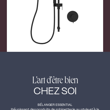
←
→
Nickel brossé
L'art d'être bien
CHEZ SOI
BÉLANGER ESSENTIAL
Réunissant des produits de robinetterie au style et à la