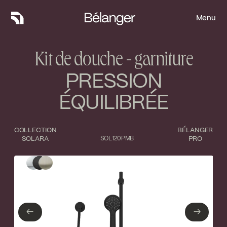
Menu
Menu
Kit de douche - garniture
PRESSION
ÉQUILIBRÉE
COLLECTION
BÉLANGER
SOLARA
SOL120PMB
PRO
Type de finition
Fermer
Chrome poli
Noir mat
←
→