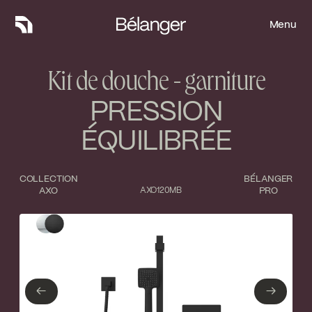
Menu
Menu
Kit de douche - garniture
PRESSION
ÉQUILIBRÉE
COLLECTION
BÉLANGER
AXO
AXO120MB
PRO
Type de finition
Fermer
Chrome poli
Noir mat
←
→