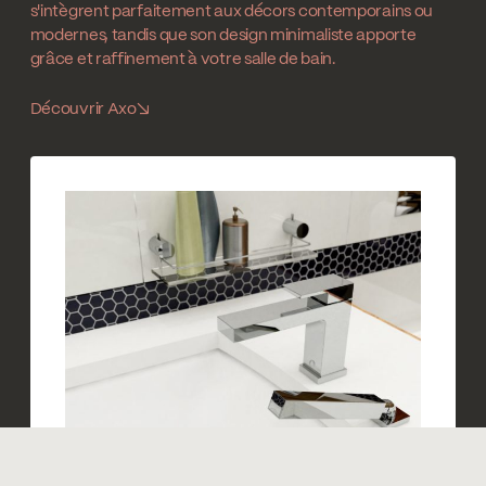
s'intègrent parfaitement aux décors contemporains ou
modernes, tandis que son design minimaliste apporte
grâce et raffinement à votre salle de bain.
Découvrir Axo
↘