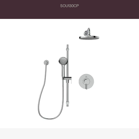
SOU130CP
Fermer