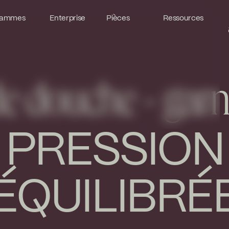
ammes
ammes
Enterprise
Enterprise
Pièces
Pièces
Ressources
Ressources
de douche - garn
PRESSION
ÉQUILIBRÉ