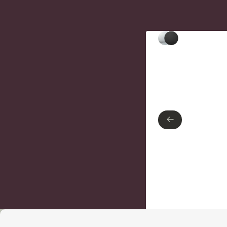
Type de finition
Chrome poli
Noir mat
←
←