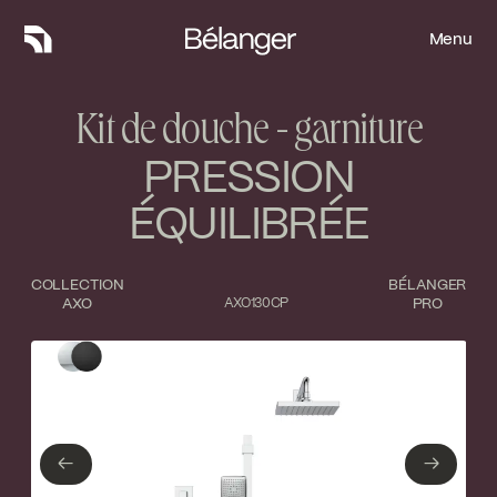
Menu
Menu
Kit de douche - garniture
PRESSION
ÉQUILIBRÉE
COLLECTION
BÉLANGER
AXO
AXO130CP
PRO
Type de finition
Fermer
Chrome poli
Noir mat
←
→