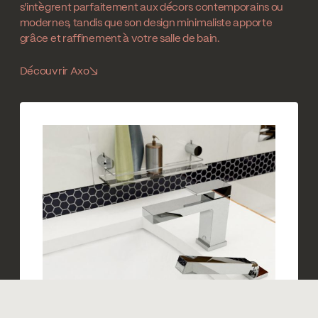
s'intègrent parfaitement aux décors contemporains ou
modernes, tandis que son design minimaliste apporte
grâce et raffinement à votre salle de bain.
Découvrir Axo
↘