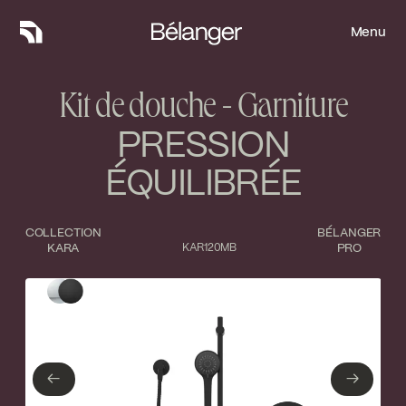
Menu
Menu
Kit de douche - Garniture
PRESSION
ÉQUILIBRÉE
COLLECTION
BÉLANGER
KARA
KAR120MB
PRO
Type de finition
Fermer
Chrome poli
Noir mat
←
→