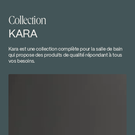
Download ↘
LEED
Collection
SPECS
KAR120MB
Download ↘
KARA
Water Sense
Temp Limit Calibration FC9AC010_FC9AC010
Kara est une collection complète pour la salle de bain
qui propose des produits de qualité répondant à tous
Download ↘
vos besoins.