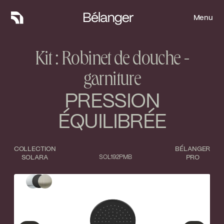
Menu
Menu
Kit : Robinet de douche -
garniture
PRESSION
ÉQUILIBRÉE
COLLECTION
BÉLANGER
SOLARA
SOL192PMB
PRO
Type de finition
Fermer
Chrome poli
Noir mat