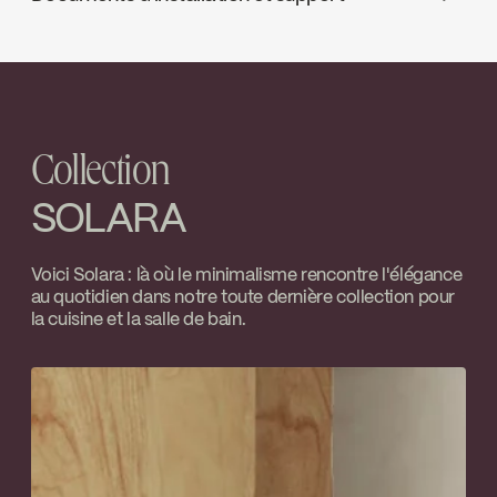
Water Sense
Contrôle de volume
J.U. Houle
INSTRUCTIONS
SOL192PMB
Go to the website ↘
Download ↘
ADA
Collection
SPECS
SOL192PMB
Download ↘
SOLARA
Temp Limit Calibration FC9AC010_FC9AC010
Voici Solara : là où le minimalisme rencontre l'élégance
au quotidien dans notre toute dernière collection pour
Download ↘
la cuisine et la salle de bain.