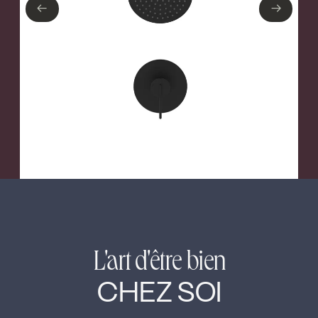
←
→
←
→
Nickel brossé
L'art d'être bien
CHEZ SOI