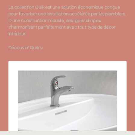
La collection Quik est une solution économique conçue
pour favoriser une installation accélérée par les plombiers.
D'une construction robuste, ses lignes simples
s'harmonisent parfaitement avec tout type de décor
intérieur.
Découvrir Quik
↘