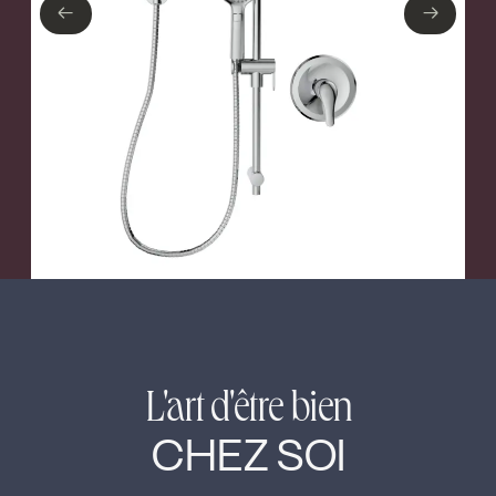
←
→
←
→
L'art d'être bien
CHEZ SOI