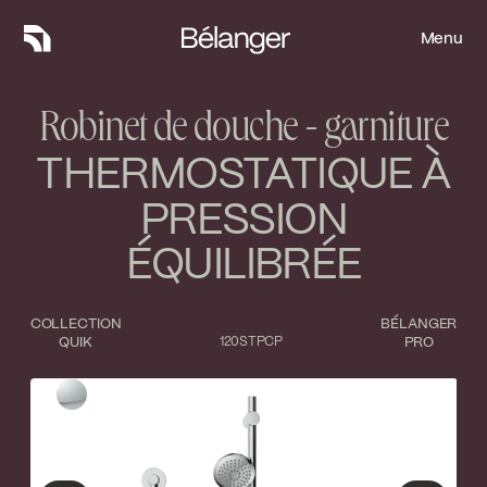
Menu
Menu
Robinet de douche - garniture
THERMOSTATIQUE À
PRESSION
ÉQUILIBRÉE
COLLECTION
BÉLANGER
QUIK
120STPCP
PRO
Type de finition
Fermer
Chrome poli