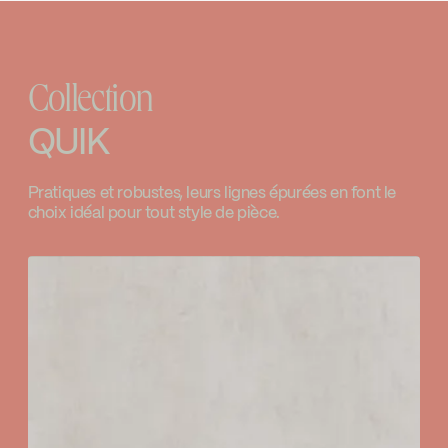
primaires de la série 90TPVSR
INSTRUCTIONS
120STPCP
Go to the website ↘
Valve à pression équilibrée
Download ↘
LEED
Noble
Valve thermostatique
Collection
SPECS
120STPCP
Go to the website ↘
Limiteur de température ajustable
Download ↘
QUIK
Water Sense
Contrôle de volume
Pratiques et robustes, leurs lignes épurées en font le
Code / Original: KIT-120STPVTCP
choix idéal pour tout style de pièce.